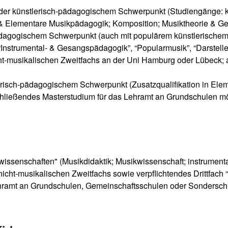
oder künstlerisch-pädagogischem Schwerpunkt (Studiengänge: kl
 & Elementare Musikpädagogik; Komposition; Musiktheorie & Ge
-pädagogischem Schwerpunkt (auch mit populärem künstlerischem
Instrumental- & Gesangspädagogik”, “Popularmusik”, “Darstellen
ht-musikalischen Zweitfachs an der Uni Hamburg oder Lübeck;
erisch-pädagogischem Schwerpunkt (Zusatzqualifikation in Ele
chließendes Masterstudium für das Lehramt an Grundschulen mö
swissenschaften" (Musikdidaktik; Musikwissenschaft; instrumen
cht-musikalischen Zweitfachs sowie verpflichtendes Drittfach “
hramt an Grundschulen, Gemeinschaftsschulen oder Sondersch