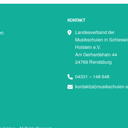
KONTAKT
en
Landesverband der
Musikschulen in Schleswi
Holstein e.V.
Am Gerhardshain 44
24768 Rendsburg
04331 – 148 648
kontakt(at)musikschulen-