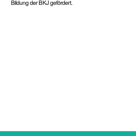
Bildung der BKJ gefördert.
Fachbereich Klassik
Fachbereich Jazz-Rock-Pop
Youngsters Klassik
Youngsters Jazz-Rock-Pop
Informationen
Beschreibung
Ihr Ansprechpartner
Musikbusinesskurs W:M:C PRO
Berufs- & Studienorientierung
Aufnahmeantrag SVA